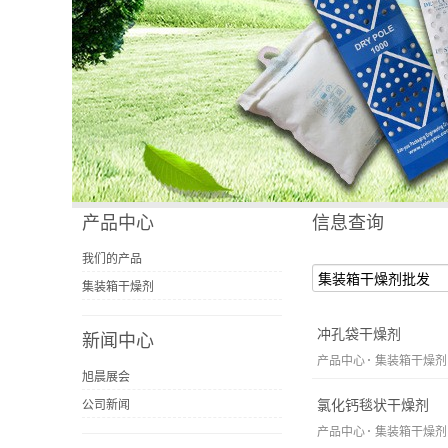
产品中心
信息查询
我们的产品
集装箱干燥剂
冲孔袋干燥剂
新闻中心
产品中心
集装箱干燥剂
旭晨展会
氯化钙毯状干燥剂
公司新闻
产品中心
集装箱干燥剂