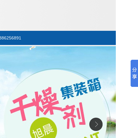
386256891