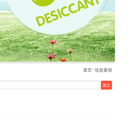
首页
信息查询
提交