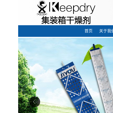
首页
关于我