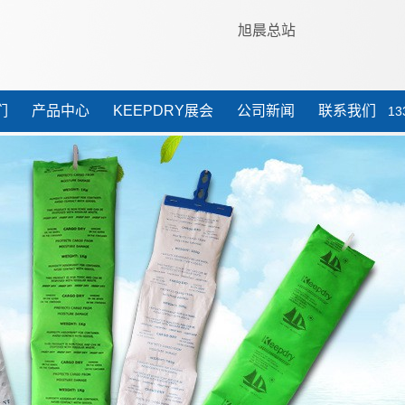
旭晨总站
们
产品中心
KEEPDRY展会
公司新闻
联系我们
13